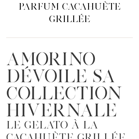
Parfum Cacahuète
grillée
AMORINO
DÉVOILE SA
COLLECTION
HIVERNALE
Le Gelato à la
Cacahuète grillée