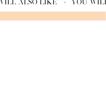
ILL ALSO LIKE
·
YOU WILL
CREMINO AL GELATO – PISTACHIO TOPPING & FIOR DI LATTE
GELATO
SEE