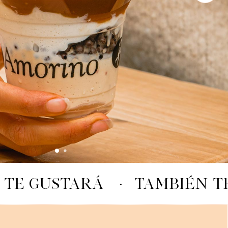
 TE GUSTARÁ
·
TAMBIÉN T