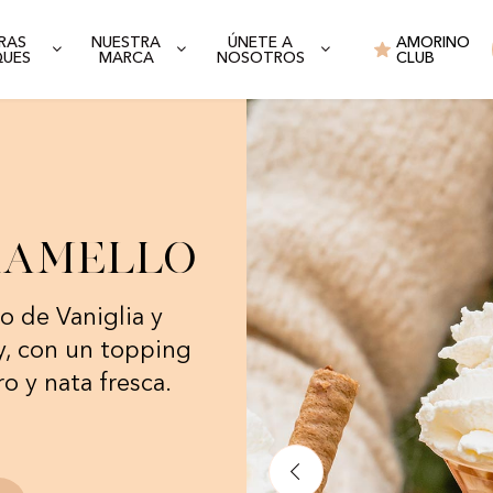
RAS
NUESTRA
ÚNETE A
AMORINO
QUES
MARCA
NOSOTROS
CLUB
ramello
 de Vaniglia y
y, con un topping
o y nata fresca.