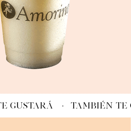
TE GUSTARÁ
·
TAMBIÉN TE