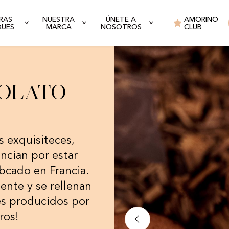
RAS
NUESTRA
ÚNETE A
AMORINO
QUES
MARCA
NOSOTROS
CLUB
olato
 exquisiteces,
ncian por estar
bcado en Francia.
ente y se rellenan
es producidos por
ros!