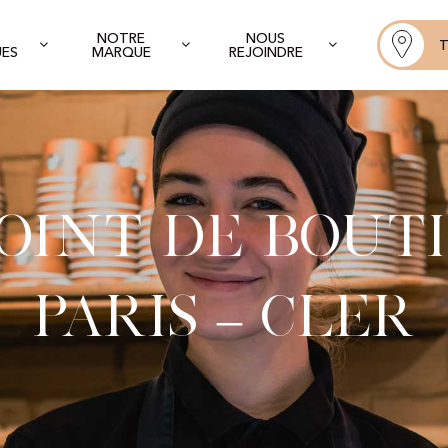
NOTRE
NOUS
T
UES
MARQUE
REJOINDRE
oint de Bout
Paris – Cler