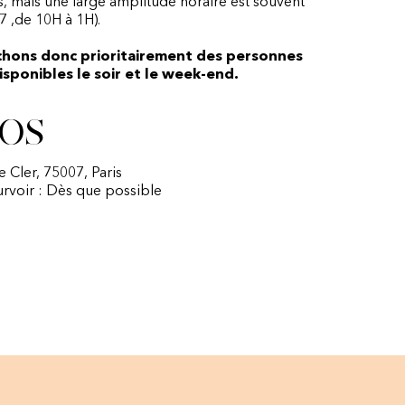
 mais une large amplitude horaire est souvent
7 ,de 10H à 1H).
chons donc prioritairement des personnes
sponibles le soir et le week-end.
os
e Cler, 75007, Paris
urvoir : Dès que possible