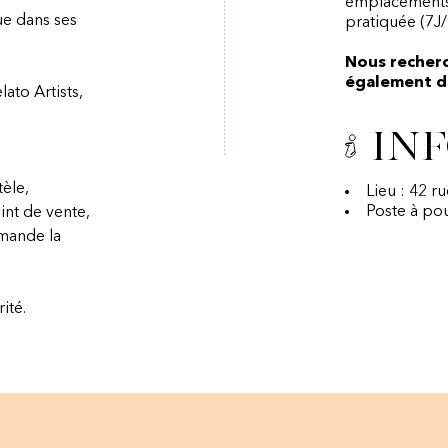
emplacements,
e dans ses
pratiquée (7J/
Nous recher
également di
ato Artists,
Inf
tèle,
Lieu : 42 ru
Poste à po
int de vente,
mmande la
ité.