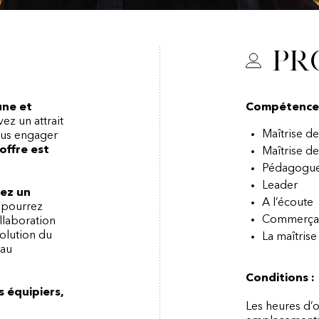
Pr
une et
Compétences 
vez un attrait
Maîtrise d
vous engager
offre est
Maîtrise d
Pédagogu
Leader
rez un
A l’écoute
 pourrez
Commerça
llaboration
volution du
La maîtrise
 au
Conditions :
s équipiers,
Les heures d’