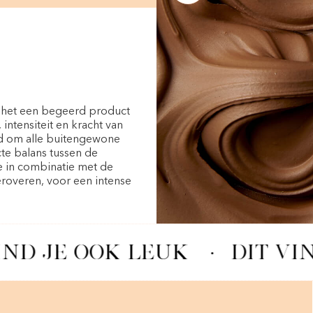
 het een begeerd product
ntensiteit en kracht van
jd om alle buitengewone
te balans tussen de
e in combinatie met de
veroveren, voor een intense
IND JE OOK LEUK
·
DIT VI