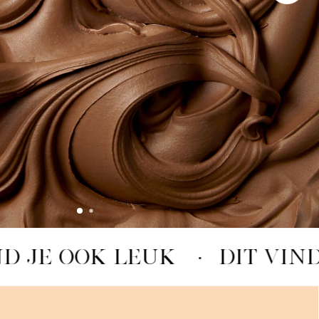
ND JE OOK LEUK
·
DIT VIND