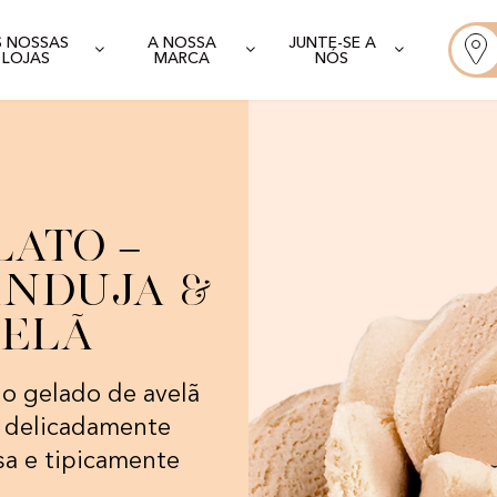
S NOSSAS
A NOSSA
JUNTE-SE A
LOJAS
MARCA
NÓS
lato –
anduja &
velã
o gelado de avelã
s delicadamente
sa e tipicamente