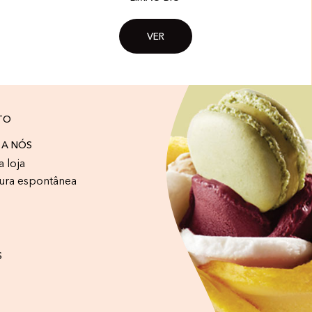
VER
TO
 A NÓS
a loja
ura espontânea
S