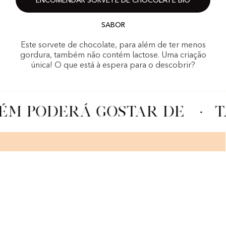
ENCOMENDAR SORVETE DE CHOCOLATE BIO
SABOR
Este sorvete de chocolate, para além de ter menos
gordura, também não contém lactose. Uma criação
única! O que está à espera para o descobrir?
M PODERÁ GOSTAR DE
·
T