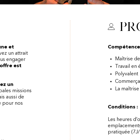
Pr
une et
Compétences 
vez un attrait
Maîtrise d
vous engager
offre est
Travail en
Polyvalent
Commerça
rez un
La maîtrise
pales missions
ais aussi de
e pour nos
Conditions :
Les heures d’
emplacements,
pratiquée (7J/