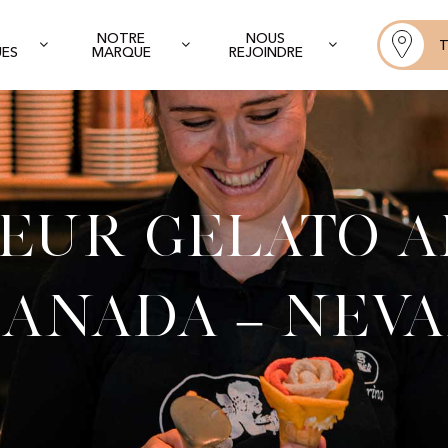
NOTRE
NOUS
T
UES
MARQUE
REJOINDRE
eur Gelato A
anada – Nev