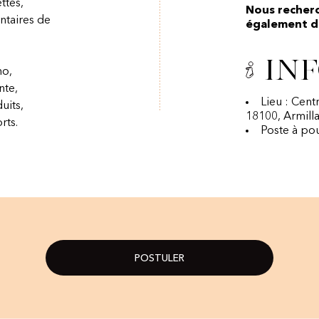
ttes,
Nous recher
taires de
également di
Inf
no,
nte,
Lieu : Cen
uits,
18100, Armill
rts.
Poste à po
POSTULER