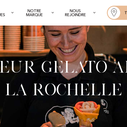
NOTRE
NOUS
T
UES
MARQUE
REJOINDRE
eur Gelato A
La Rochelle