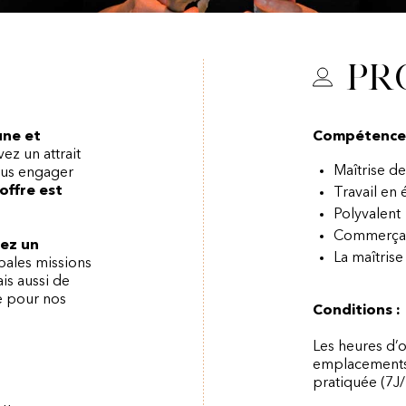
Pr
une et
Compétences 
vez un attrait
Maîtrise d
vous engager
offre est
Travail en
Polyvalent
Commerça
rez un
La maîtrise
pales missions
ais aussi de
e pour nos
Conditions :
Les heures d’
emplacements,
pratiquée (7J/