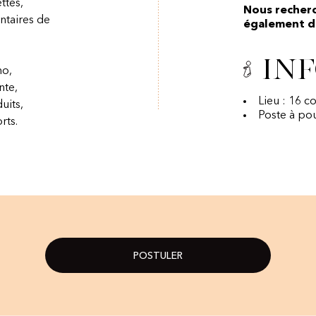
ttes,
Nous recher
taires de
également di
Inf
no,
nte,
Lieu : 16 c
uits,
Poste à po
rts.
POSTULER