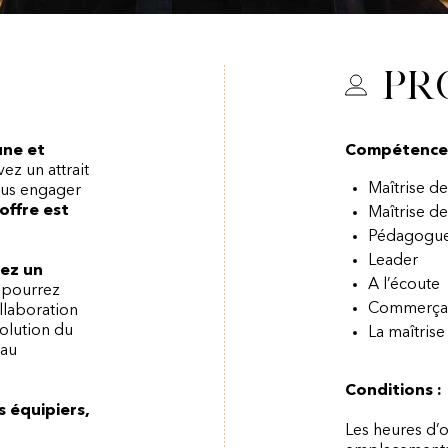
Pr
une et
Compétences 
vez un attrait
Maîtrise d
vous engager
offre est
Maîtrise d
Pédagogu
Leader
rez un
A l’écoute
 pourrez
Commerça
llaboration
volution du
La maîtrise
 au
Conditions :
s équipiers,
Les heures d’