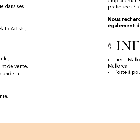
emplacements,
e dans ses
pratiquée (7J/
Nous recher
également di
ato Artists,
Inf
tèle,
Lieu : Mall
Mallorca
int de vente,
Poste à po
mmande la
ité.