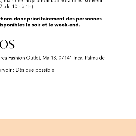
 mais une large amplitude horaire est souvent
7 ,de 10H à 1H).
chons donc prioritairement des personnes
sponibles le soir et le week-end.
os
orca Fashion Outlet, Ma-13, 07141 Inca, Palma de
urvoir : Dès que possible