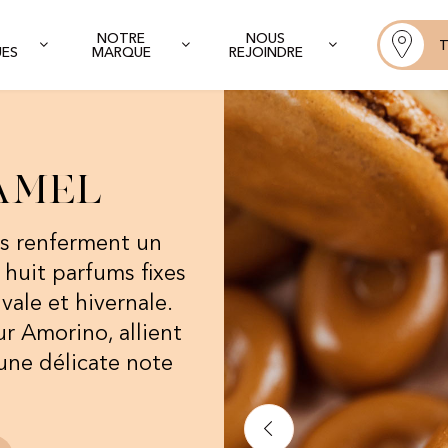
NOTRE
NOUS
T
UES
MARQUE
REJOINDRE
amel
ns renferment un
 huit parfums fixes
ale et hivernale.
r Amorino, allient
 une délicate note