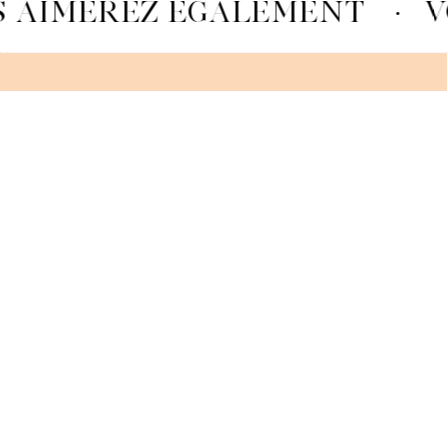
 AIMEREZ ÉGALEMENT
·
V
MACARON FRAMBOISE
VOIR