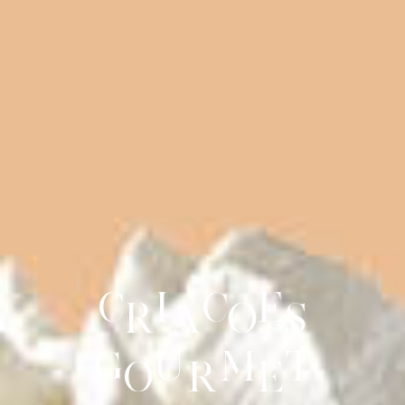
C
i
c
e
r
a
o
s
g
u
m
t
o
r
e