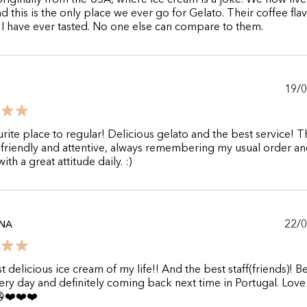
riginally from the USA, where ice cream is a joke. We now live
d this is the only place we ever go for Gelato. Their coffee flav
 I have ever tasted. No one else can compare to them.
19/
rite place to regular! Delicious gelato and the best service! Th
 friendly and attentive, always remembering my usual order a
ith a great attitude daily. :)
22/
ANA
 delicious ice cream of my life!! And the best staff(friends)! B
ery day and definitely coming back next time in Portugal. Love
❤️❤️❤️