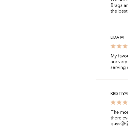
We are o
Braga an
the best
LIDA M
My favou
are very
serving w
KRISTIY
The most
there ev
guys😘