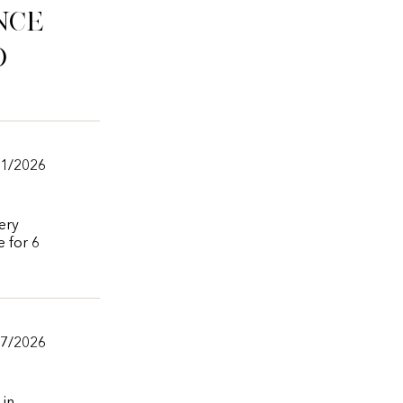
nce
o
01/2026
very
e for 6
07/2026