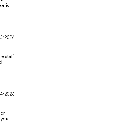
 in
or is
05/2026
e staff
nd
04/2026
een
 you,