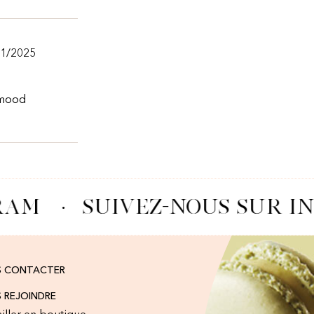
11/2025
 mood
RAM
·
SUIVEZ-NOUS SUR I
S CONTACTER
 REJOINDRE