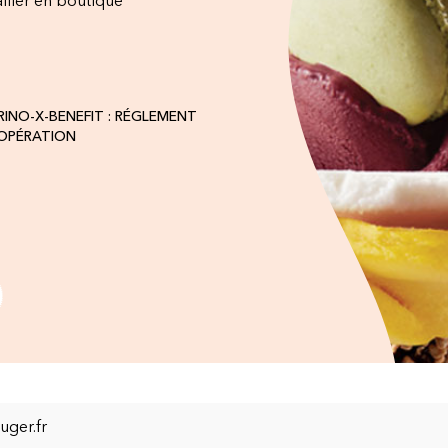
iller en boutique
INO-X-BENEFIT : RÉGLEMENT
'OPÉRATION
ger.fr