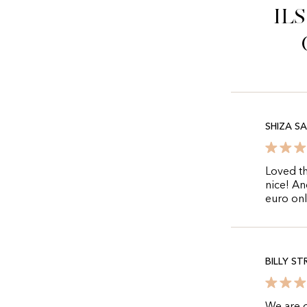
Il
SHIZA S
Loved th
nice! An
euro onl
BILLY ST