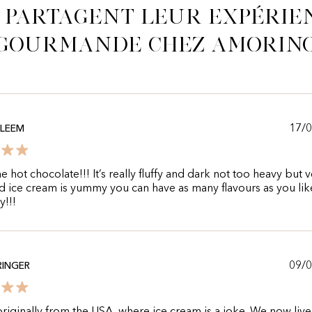
s partagent leur expérie
gourmande chez Amorin
17/
ALEEM
e hot chocolate!!! It’s really fluffy and dark not too heavy but 
d ice cream is yummy you can have as many flavours as you lik
y!!!
09/
RINGER