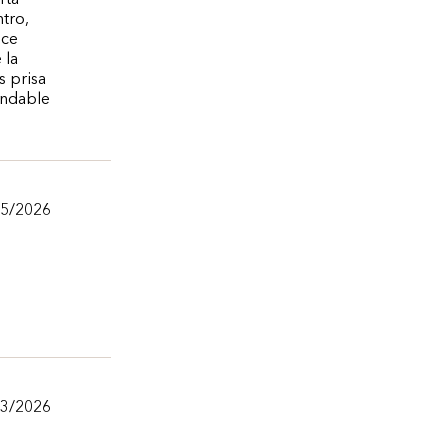
rta
tro,
lce
 la
s prisa
endable
05/2026
03/2026