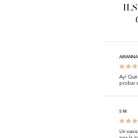
Il
ARIANNA
Ay! Qué 
probar s
S M
Un oasis