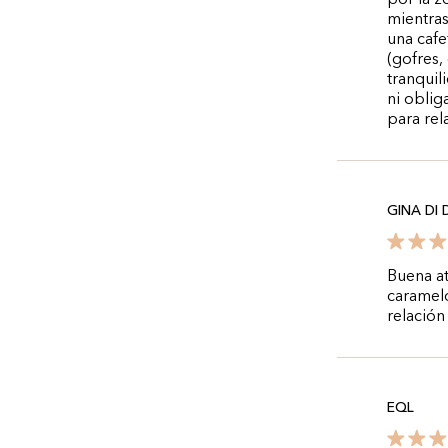
por la z
mientras
una cafe
(gofres,
tranquil
ni oblig
para rel
GINA DI
Buena at
caramelo
relación
EQL