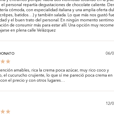
ona y entramos porque había dos violinistas tocando en la pue
 el personal repartía degustaciones de chocolate caliente. Den
tería cómoda, con especialidad italiana y una amplia oferta du
 crêpes, batidos…) y también salada. Lo que más nos gustó fue
idad y el buen trato del personal. En ningún momento sentimo
ación de consumir más para estar allí. Una opción muy recom
ajarse en plena calle Velázquez
06/
 DONATO
ención amables, rica la crema poca azúcar, muy rico coco y
, el cucurucho crujiente, lo que sí me pareció poca crema en
 con el precio y con otros lugares…
12/