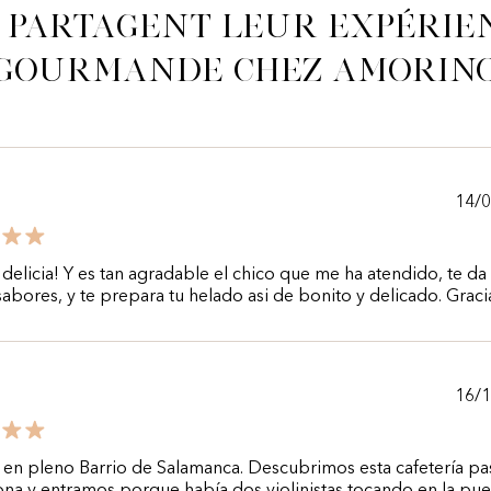
s partagent leur expérie
gourmande chez Amorin
14/
delicia! Y es tan agradable el chico que me ha atendido, te da
abores, y te prepara tu helado asi de bonito y delicado. Graci
16/
 en pleno Barrio de Salamanca. Descubrimos esta cafetería p