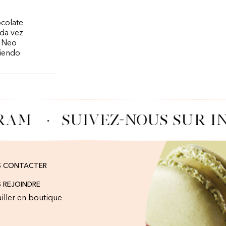
ocolate
ada vez
e Neo
viendo
RAM
·
SUIVEZ-NOUS SUR I
S CONTACTER
 REJOINDRE
iller en boutique