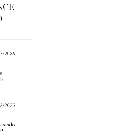
nce
o
07/2026
 a
as
12/2025
aseando