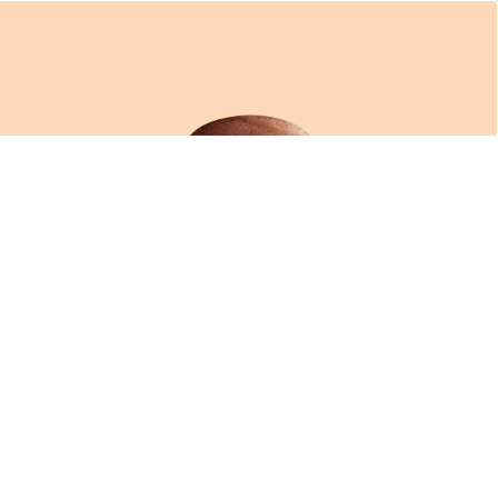
MACARON CHOCOLAT AMORINO
VOIR
Soja
Oeufs
Fruits à coques
Lait