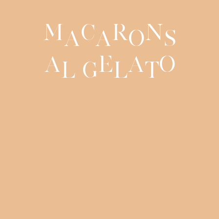
M
c
r
n
a
a
o
s
a
e
a
o
l
G
l
t