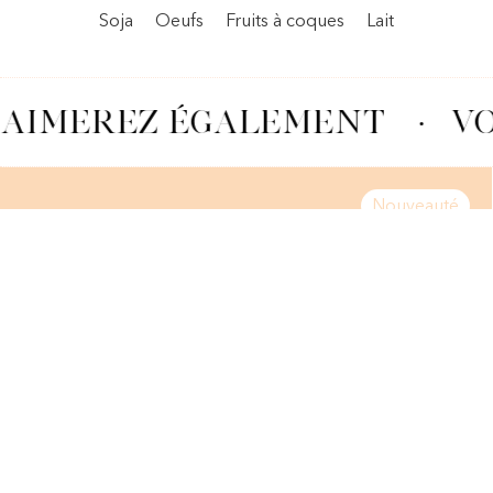
Fruits à coques
Soja
Oeufs
Lait
AIMEREZ ÉGALEMENT
·
VO
Nouveauté