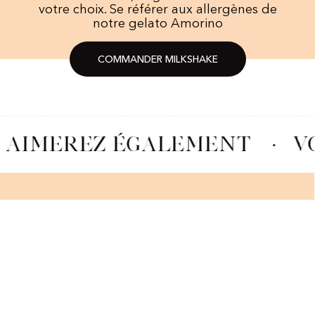
votre choix. Se référer aux allergènes de
notre gelato Amorino
COMMANDER MILKSHAKE​
 AIMEREZ ÉGALEMENT
·
V