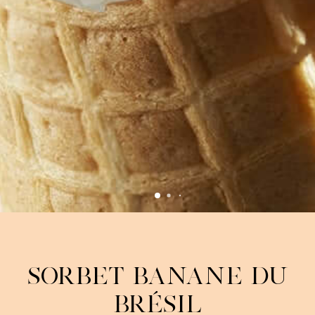
Sorbet Banane du
Brésil