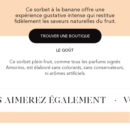
Ce sorbet à la banane offre une
expérience gustative intense qui restitue
fidèlement les saveurs naturelles du fruit.
TROUVER UNE BOUTIQUE
LE GOÛT
Ce sorbet plein fruit, comme tous les parfums signés
Amorino, est élaboré sans colorants, sans conservateurs,
ni arômes artificiels.
 AIMEREZ ÉGALEMENT
·
V