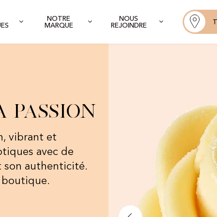
NOTRE
NOUS
T
UES
MARQUE
REJOINDRE
a passion
n, vibrant et
otiques avec de
 son authenticité.​
n boutique.