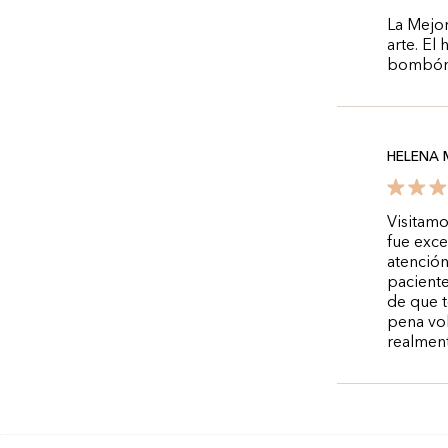
La Mejo
arte. El
bombón r
HELENA 
Visitamo
fue exce
atención
paciente
de que t
pena vol
realmen