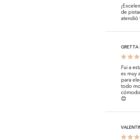
¡Excele
de pista
atendió
GRETTA 
Fui a es
es muy a
para ele
todo mo
cómodos.
😊
VALENT