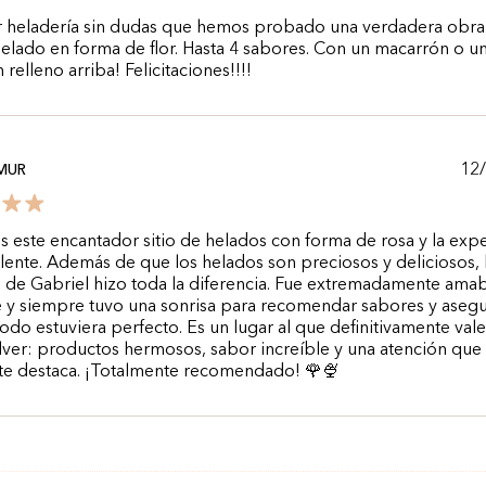
r heladería sin dudas que hemos probado una verdadera obra
 helado en forma de flor. Hasta 4 sabores. Con un macarrón o u
elleno arriba! Felicitaciones!!!!
12
MUR
s este encantador sitio de helados con forma de rosa y la exp
lente. Además de que los helados son preciosos y deliciosos, 
 de Gabriel hizo toda la diferencia. Fue extremadamente amab
 y siempre tuvo una sonrisa para recomendar sabores y aseg
odo estuviera perfecto. Es un lugar al que definitivamente vale
ver: productos hermosos, sabor increíble y una atención que
te destaca. ¡Totalmente recomendado! 🌹🍨