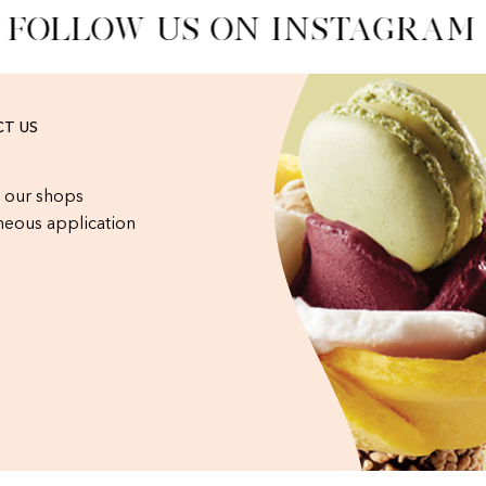
FOLLOW US ON INSTAGRAM
T US
 our shops
eous application