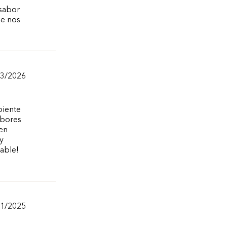
 sabor
ue nos
13/2026
biente
abores
 en
y
able!
21/2025