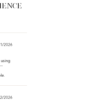
ience
/1/2026
 using
--
le.
12/2026