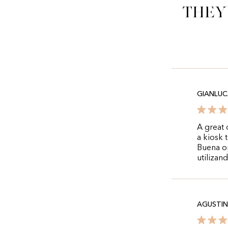
They
GIANLUC
A great 
a kiosk t
Buena op
utilizan
AGUSTIN