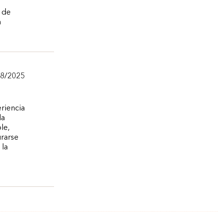
 de
n
/8/2025
eriencia
la
le,
urarse
 la