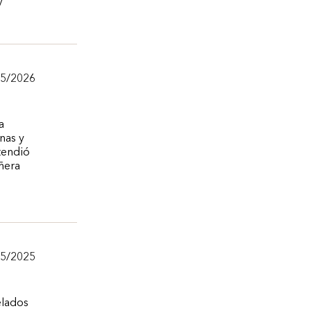
y
25/2026
a
nas y
tendió
ñera
15/2025
elados