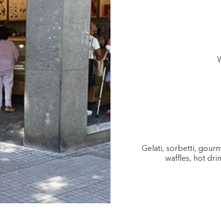
W
Gelati, sorbetti, gou
waffles, hot dri