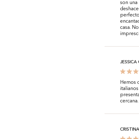
son una 
deshacen
perfecto
encantad
casa. No
impresci
JESSICA
Hemos d
italiano
present
cercana.
CRISTIN