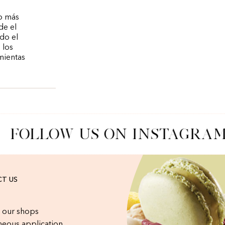
go más
de el
odo el
 los
mientas
FOLLOW US ON INSTAGRAM
T US
 our shops
eous application