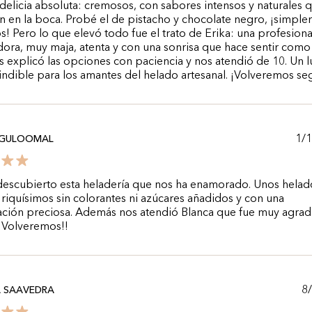
delicia absoluta: cremosos, con sabores intensos y naturales 
 en la boca. Probé el de pistacho y chocolate negro, ¡simpl
s! Pero lo que elevó todo fue el trato de Erika: una profesiona
ora, muy maja, atenta y con una sonrisa que hace sentir como
s explicó las opciones con paciencia y nos atendió de 10. Un l
ndible para los amantes del helado artesanal. ¡Volveremos se
1/
 GULOOMAL
escubierto esta heladería que nos ha enamorado. Unos helad
s riquísimos sin colorantes ni azúcares añadidos y con una
ación preciosa. Además nos atendió Blanca que fue muy agrad
 Volveremos!!
8
A SAAVEDRA