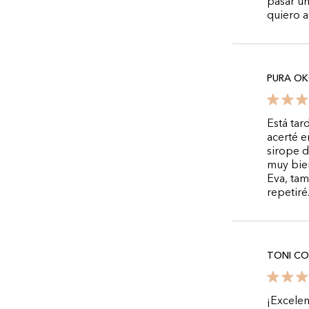
pasar un
quiero a
PURA O
Está tar
acerté e
sirope d
muy bie
Eva, tam
repetiré
TONI C
¡Excele