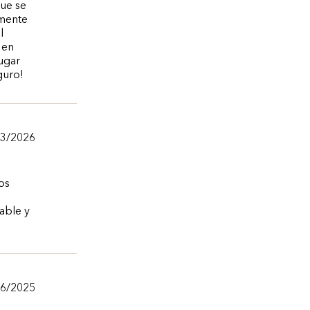
que se
emente
l
 en
ugar
guro!
13/2026
os
able y
/6/2025