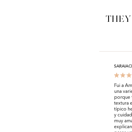
They
SARAIA
Fui a Am
una vari
porque t
textura 
típico h
y cuidad
muy amab
explican