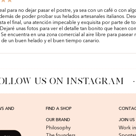
eal para no dejar pasar el postre, ya sea con un café o con al
demás de poder probar sus helados artesanales italianos. Des
asta el final, una atención impecable y exquisita por parte de t
Dejaré unas fotos para ver el detalle tan bonito que hacen con
 Se encuentra en una zona comercial al aire libre para pasear 
s de un buen helado y el buen tiempo canario.
OLLOW US ON INSTAGRAM
·
WS AND
FIND A SHOP
CONTAC
OUR BRAND
JOIN US
Philosophy
Work in
The founders
Spontan