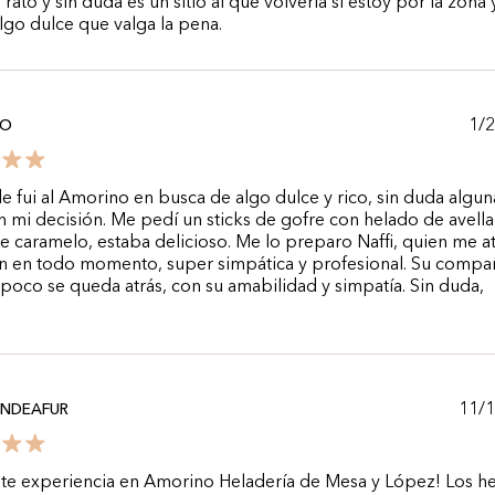
 rato y sin duda es un sitio al que volvería si estoy por la zona 
lgo dulce que valga la pena.
1/
KO
de fui al Amorino en busca de algo dulce y rico, sin duda algun
n mi decisión. Me pedí un sticks de gofre con helado de avella
e caramelo, estaba delicioso. Me lo preparo Naffi, quien me a
n en todo momento, super simpática y profesional. Su compa
poco se queda atrás, con su amabilidad y simpatía. Sin duda,
.
11/
ONDEAFUR
nte experiencia en Amorino Heladería de Mesa y López! Los h