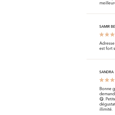
meilleur
SAMIR B
Adresse 
est fort
SANDRA
Bonne gl
demander
😋. Peti
dégustat
illimité.