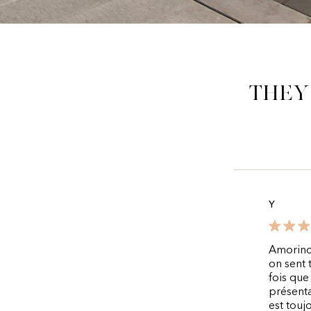
They
Y
Amorino,
on sent t
fois que
présenta
est touj