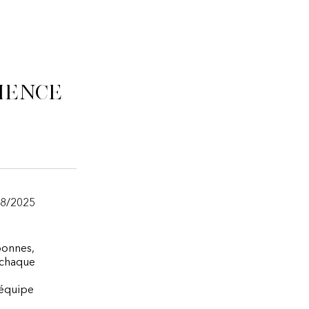
ience
/8/2025
bonnes,
à chaque
’équipe