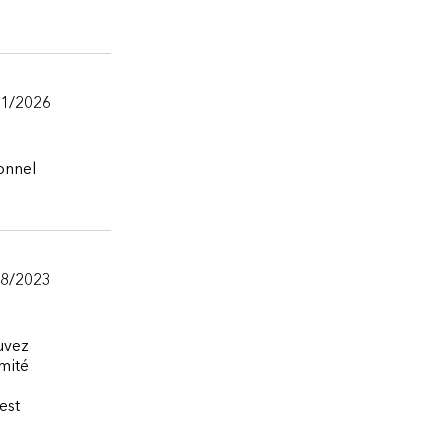
11/2026
onnel
28/2023
uvez
mité
est