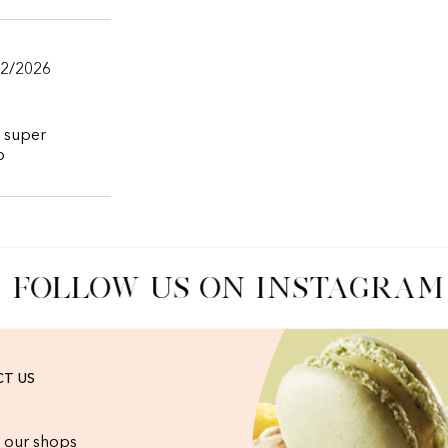
22/2026
e super
o
FOLLOW US ON INSTAGRAM
T US
 our shops