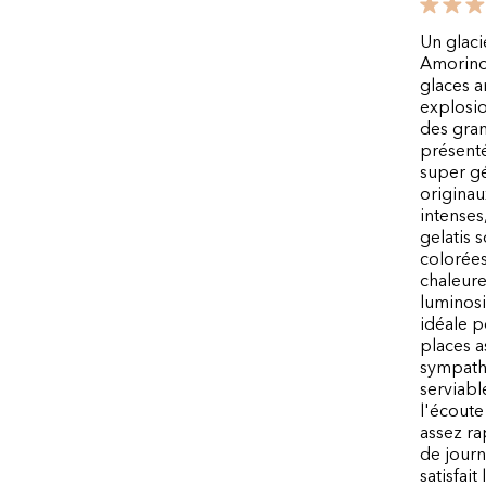
Un glaci
Amorino 
glaces a
explosio
des gran
présenté
super gé
originaux
intenses
gelatis s
colorées
chaleure
luminosi
idéale p
places a
sympathi
serviabl
l'écout
assez ra
de journ
satisfai