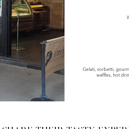
W
Gelati, sorbetti, gou
waffles, hot dri