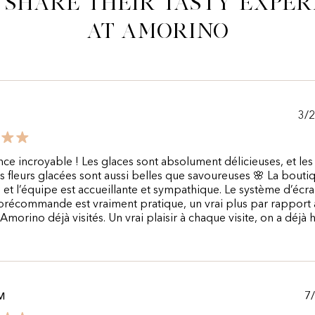
 share their tasty exper
at Amorino
3/
ce incroyable ! Les glaces sont absolument délicieuses, et les
 fleurs glacées sont aussi belles que savoureuses 🌸 La bouti
ie et l’équipe est accueillante et sympathique. Le système d’écr
précommande est vraiment pratique, un vrai plus par rapport 
 Amorino déjà visités. Un vrai plaisir à chaque visite, on a déjà 
7
M