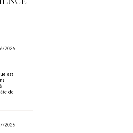
ience
26/2026
que est
ans
à
hâte de
/7/2026