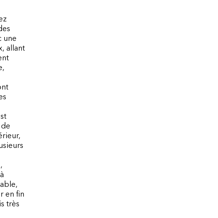
ez
des
c une
, allant
ent
e,
ont
es
s
st
 de
érieur,
usieurs
,
 à
able,
 en fin
s très