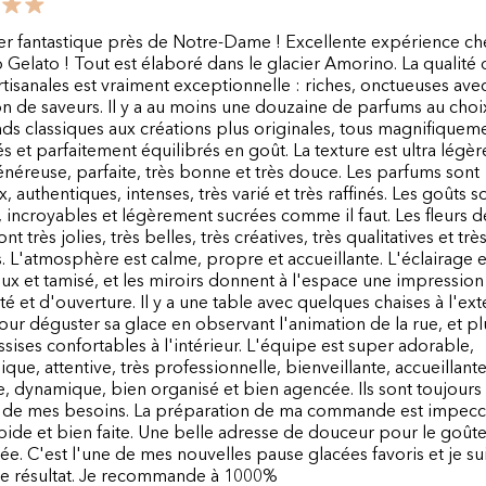
er fantastique près de Notre-Dame ! Excellente expérience ch
Gelato ! Tout est élaboré dans le glacier Amorino. La qualité 
rtisanales est vraiment exceptionnelle : riches, onctueuses ave
n de saveurs. Il y a au moins une douzaine de parfums au choix
ds classiques aux créations plus originales, tous magnifiquem
s et parfaitement équilibrés en goût. La texture est ultra légèr
néreuse, parfaite, très bonne et très douce. Les parfums sont
, authentiques, intenses, très varié et très raffinés. Les goûts s
, incroyables et légèrement sucrées comme il faut. Les fleurs d
ont très jolies, très belles, très créatives, très qualitatives et trè
. L'atmosphère est calme, propre et accueillante. L'éclairage e
ux et tamisé, et les miroirs donnent à l'espace une impression
té et d'ouverture. Il y a une table avec quelques chaises à l'ext
our déguster sa glace en observant l'animation de la rue, et pl
ssises confortables à l'intérieur. L'équipe est super adorable,
que, attentive, très professionnelle, bienveillante, accueillante
e, dynamique, bien organisé et bien agencée. Ils sont toujours
e de mes besoins. La préparation de ma commande est impecc
pide et bien faite. Une belle adresse de douceur pour le goûter
ée. C'est l'une de mes nouvelles pause glacées favoris et je sui
t le résultat. Je recommande à 1000%