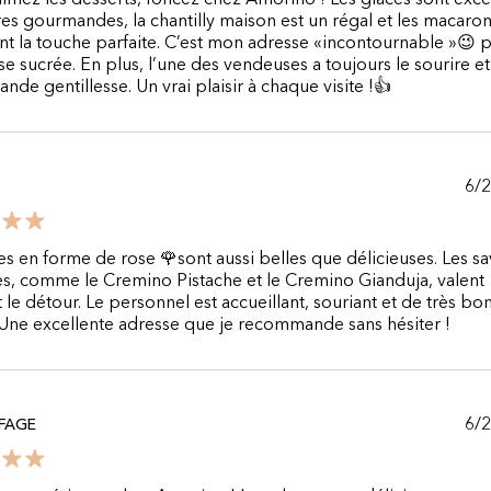
aimez les desserts, foncez chez Amorino ! Les glaces sont exce
res gourmandes, la chantilly maison est un régal et les macaro
t la touche parfaite. C’est mon adresse «incontournable »😉 
e sucrée. En plus, l’une des vendeuses a toujours le sourire et
ande gentillesse. Un vrai plaisir à chaque visite !👍
6/
es en forme de rose 🌹sont aussi belles que délicieuses. Les s
es, comme le Cremino Pistache et le Cremino Gianduja, valent
 le détour. Le personnel est accueillant, souriant et de très bo
 Une excellente adresse que je recommande sans hésiter !
6/
FAGE