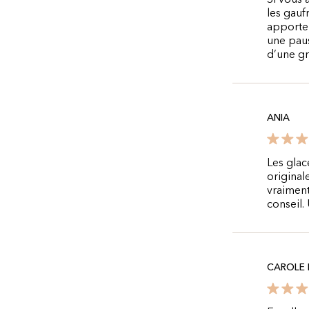
Si vous 
les gauf
apporten
une paus
d’une gr
ANIA
Les glac
original
vraiment
conseil.
CAROLE 