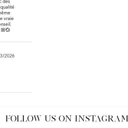
c des
qualité
 même
e vraie
nseil.
🏼💞
/3/2026
FOLLOW US ON INSTAGRAM