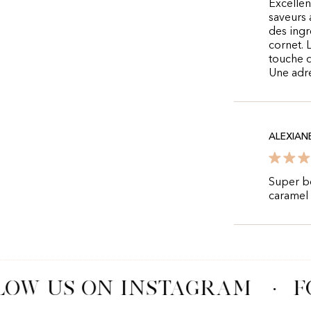
Excellen
saveurs 
des ingr
cornet. 
touche d
Une adre
ALEXIAN
Super bo
caramel 
OW US ON INSTAGRAM
·
F