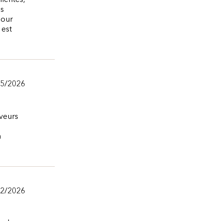
llentes,
ns
pour
 est
25/2026
aveurs
n
22/2026