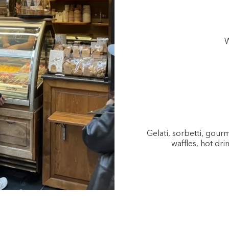
W
Gelati, sorbetti, gou
waffles, hot dri