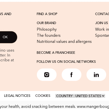
WS AND
FIND A SHOP
CONTAC
OUR BRAND
JOIN US
Philosophy
Work in
The founders
Spontan
Nutritional values and allergens
rino uses
BECOME A FRANCHISEE
er. In
cribe at
FOLLOW US ON SOCIAL NETWORKS
LEGAL NOTICES
COOKIES
 your health, avoid snacking between meals.
www.mangerbouge