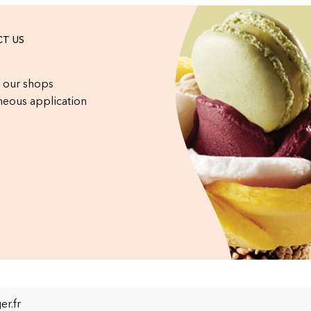
T US
 our shops
eous application
r.fr