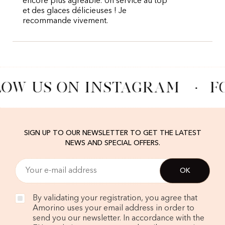
encore plus agréable. Un service au top
et des glaces délicieuses ! Je
recommande vivement.
OW US ON INSTAGRAM
·
F
SIGN UP TO OUR NEWSLETTER TO GET THE LATEST
NEWS AND SPECIAL OFFERS.
By validating your registration, you agree that
Amorino uses your email address in order to
send you our newsletter. In accordance with the