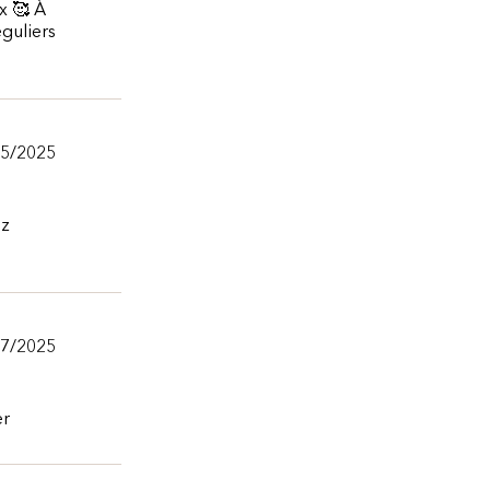
ux 🥰 À
éguliers
/5/2025
ez
27/2025
er