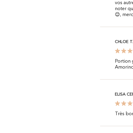
vos autr
noter qu
😉, mer
CHLOE T
Portion
Amorin
ELISA C
Très bon