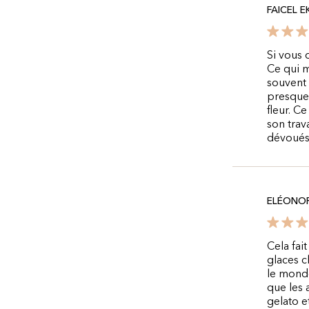
FAICEL E
Si vous 
Ce qui m
souvent 
presque 
fleur. Ce
son trava
dévoués
ELÉONO
Cela fai
glaces c
le monde
que les 
gelato e