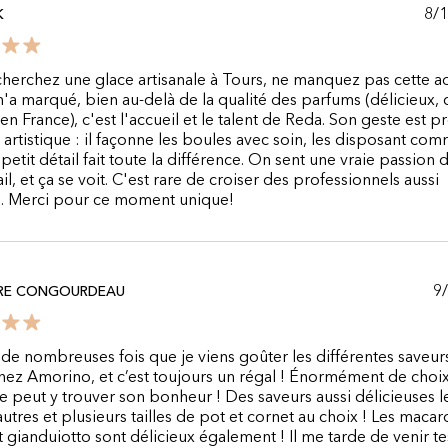
8/
K
cherchez une glace artisanale à Tours, ne manquez pas cette a
'a marqué, bien au-delà de la qualité des parfums (délicieux
en France), c'est l'accueil et le talent de Reda. Son geste est pr
artistique : il façonne les boules avec soin, les disposant co
 petit détail fait toute la différence. On sent une vraie passion 
il, et ça se voit. C'est rare de croiser des professionnels aussi
. Merci pour ce moment unique!
9
RE CONGOURDEAU
t de nombreuses fois que je viens goûter les différentes saveur
hez Amorino, et c’est toujours un régal ! Énormément de choix
 peut y trouver son bonheur ! Des saveurs aussi délicieuses l
autres et plusieurs tailles de pot et cornet au choix ! Les macar
t gianduiotto sont délicieux également ! Il me tarde de venir te