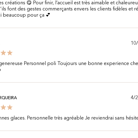
es créations 😋 Pour finir, l’accueil est très aimable et chaleure
’ils font des gestes commerçants envers les clients fidèles et r
ci beaucoup pour ça 💕
10
.
 genereuse Personnel poli Toujours une bonne experience ch
o
4/
ERQUEIRA
nes glaces. Personnelle très agréable Je reviendrai sans hésit